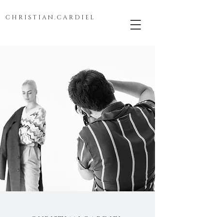
C H R I S T I A N . C A R D I E L